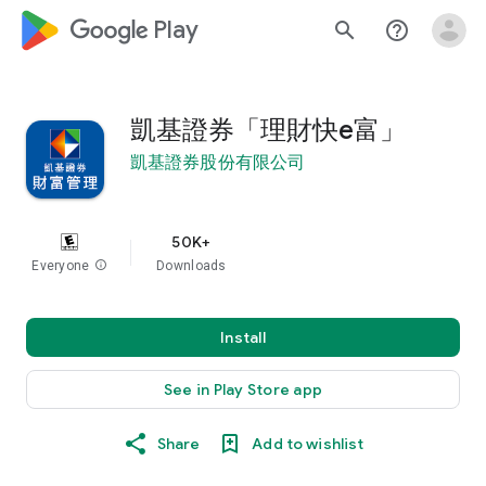
google_logo Play
search
help_outline
凱基證券「理財快e富」
凱基證券股份有限公司
50K+
Everyone
info
Downloads
Install
See in Play Store app
Share
Add to wishlist