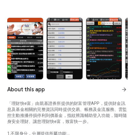
About this app
arrow_forward
「理財快e富」由凱基證券所提供的財富管理APP，提供財金訊
息及基金相關的完整資訊同時提供交易、帳務及金流服務、雲監
控主動推播停損停利到價基金，指紋辨識輔助登入功能，隨時隨
身安全理財、讓您理財快e富，致富快一步。
1.不限身分，分層提供所屬功能: