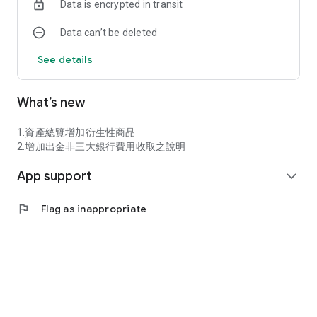
Data is encrypted in transit
Data can’t be deleted
See details
What’s new
1.資產總覽增加衍生性商品
2.增加出金非三大銀行費用收取之說明
App support
expand_more
flag
Flag as inappropriate