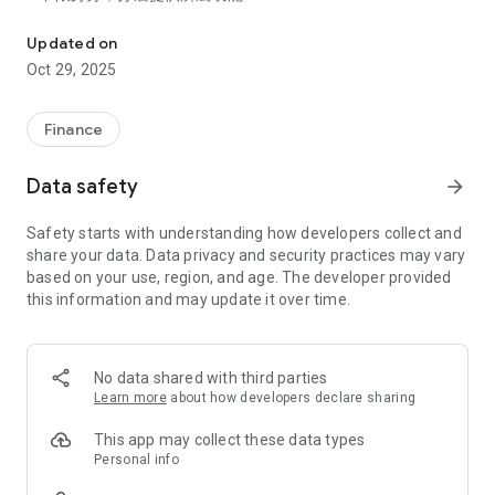
理財快e富為凱基證券提供的財富管理APP，提供財金訊息及基金
財管客戶可獲得最完整服務，一般客戶亦可下載使用
2.指紋辨識，投資安全確保隱私:
Updated on
資產管理更安全、隱密，IOS及Android皆提供指紋辨識登入
Oct 29, 2025
3.掌握脈動，投資建議同步趨勢:
根據國際脈動、趨勢，提供凱基精選及獨家GAMA基金推薦
4.加值功能，凱基研發專屬服務:
Finance
多檔基金績效比較功能及技術線圖，基金汰弱留強更輕鬆
5.篩選利器，多面向挑選好基金:
Data safety
arrow_forward
眾多面向搜尋功能自由選，精準篩選出適合基金
6.下單便利，上下左右滑動順暢:
Safety starts with understanding how developers collect and
下單操作簡單順暢，功能介面滑動易如彈指
share your data. Data privacy and security practices may vary
7.庫存監控，設定指標主動推播:
based on your use, region, and age. The developer provided
「雲監控」設定掌握績效，自選提醒次數不煩擾
this information and may update it over time.
免責聲明:
凱基證券網站及各交易管道所提供之即時報價或盤後分析資料
等，係由第三資訊服務業者提供，僅供委託人參考，凱基證券不
No data shared with third parties
保證其即時性、正確性或完整性，委託人仍應依自己之判斷委託
Learn more
about how developers declare sharing
買賣，不得對凱基證券主張任何權利。
This app may collect these data types
Personal info