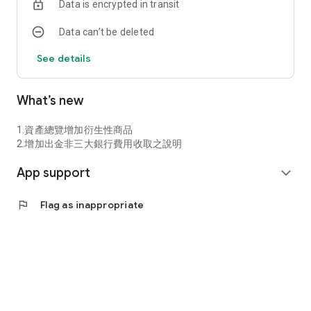
Data is encrypted in transit
Data can’t be deleted
See details
What’s new
1.資產總覽增加衍生性商品
2.增加出金非三大銀行費用收取之說明
App support
expand_more
flag
Flag as inappropriate