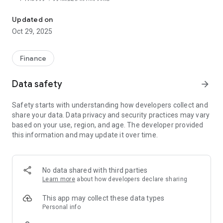
理財快e富為凱基證券提供的財富管理APP，提供財金訊息及基金
財管客戶可獲得最完整服務，一般客戶亦可下載使用
2.指紋辨識，投資安全確保隱私:
Updated on
資產管理更安全、隱密，IOS及Android皆提供指紋辨識登入
Oct 29, 2025
3.掌握脈動，投資建議同步趨勢:
根據國際脈動、趨勢，提供凱基精選及獨家GAMA基金推薦
4.加值功能，凱基研發專屬服務:
Finance
多檔基金績效比較功能及技術線圖，基金汰弱留強更輕鬆
5.篩選利器，多面向挑選好基金:
Data safety
arrow_forward
眾多面向搜尋功能自由選，精準篩選出適合基金
6.下單便利，上下左右滑動順暢:
Safety starts with understanding how developers collect and
下單操作簡單順暢，功能介面滑動易如彈指
share your data. Data privacy and security practices may vary
7.庫存監控，設定指標主動推播:
based on your use, region, and age. The developer provided
「雲監控」設定掌握績效，自選提醒次數不煩擾
this information and may update it over time.
免責聲明:
凱基證券網站及各交易管道所提供之即時報價或盤後分析資料
等，係由第三資訊服務業者提供，僅供委託人參考，凱基證券不
No data shared with third parties
保證其即時性、正確性或完整性，委託人仍應依自己之判斷委託
Learn more
about how developers declare sharing
買賣，不得對凱基證券主張任何權利。
This app may collect these data types
Personal info