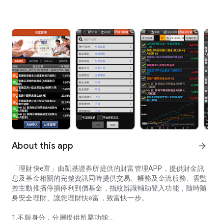
About this app
arrow_forward
「理財快e富」由凱基證券所提供的財富管理APP，提供財金訊
息及基金相關的完整資訊同時提供交易、帳務及金流服務、雲監
控主動推播停損停利到價基金，指紋辨識輔助登入功能，隨時隨
身安全理財、讓您理財快e富，致富快一步。
1.不限身分，分層提供所屬功能: