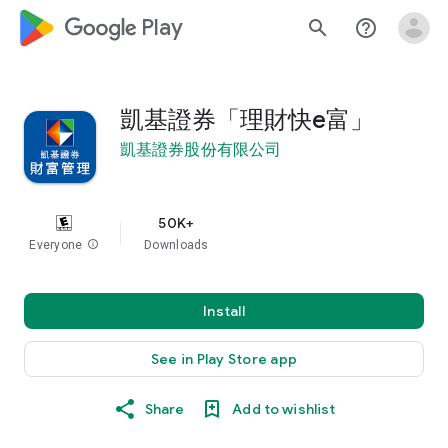
google_logo Play
search
help_outline
凱基證券「理財快e富」
凱基證券股份有限公司
50K+
Everyone
info
Downloads
Install
See in Play Store app
Share
Add to wishlist