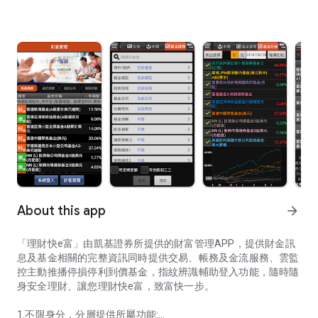
About this app
arrow_forward
「理財快e富」由凱基證券所提供的財富管理APP，提供財金訊
息及基金相關的完整資訊同時提供交易、帳務及金流服務、雲監
控主動推播停損停利到價基金，指紋辨識輔助登入功能，隨時隨
身安全理財、讓您理財快e富，致富快一步。
1.不限身分，分層提供所屬功能: