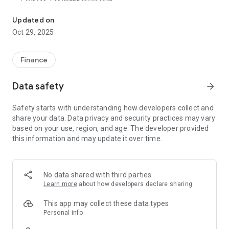
理財快e富為凱基證券提供的財富管理APP，提供財金訊息及基金
財管客戶可獲得最完整服務，一般客戶亦可下載使用
2.指紋辨識，投資安全確保隱私:
Updated on
資產管理更安全、隱密，IOS及Android皆提供指紋辨識登入
Oct 29, 2025
3.掌握脈動，投資建議同步趨勢:
根據國際脈動、趨勢，提供凱基精選及獨家GAMA基金推薦
4.加值功能，凱基研發專屬服務:
Finance
多檔基金績效比較功能及技術線圖，基金汰弱留強更輕鬆
5.篩選利器，多面向挑選好基金:
Data safety
arrow_forward
眾多面向搜尋功能自由選，精準篩選出適合基金
6.下單便利，上下左右滑動順暢:
Safety starts with understanding how developers collect and
下單操作簡單順暢，功能介面滑動易如彈指
share your data. Data privacy and security practices may vary
7.庫存監控，設定指標主動推播:
based on your use, region, and age. The developer provided
「雲監控」設定掌握績效，自選提醒次數不煩擾
this information and may update it over time.
免責聲明:
凱基證券網站及各交易管道所提供之即時報價或盤後分析資料
等，係由第三資訊服務業者提供，僅供委託人參考，凱基證券不
No data shared with third parties
保證其即時性、正確性或完整性，委託人仍應依自己之判斷委託
Learn more
about how developers declare sharing
買賣，不得對凱基證券主張任何權利。
This app may collect these data types
Personal info