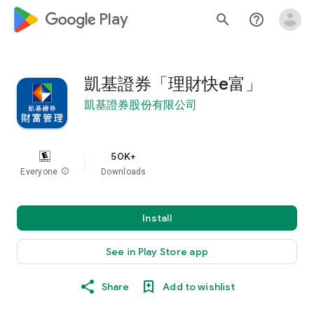
google_logo Play
search
help_outline
凱基證券「理財快e富」
凱基證券股份有限公司
50K+
Everyone
info
Downloads
Install
See in Play Store app
Share
Add to wishlist