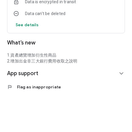
Data is encrypted in transit
Data can’t be deleted
See details
What’s new
1.資產總覽增加衍生性商品
2.增加出金非三大銀行費用收取之說明
App support
expand_more
flag
Flag as inappropriate