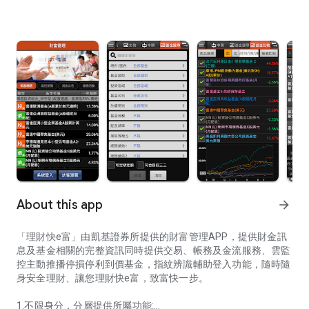
About this app
arrow_forward
「理財快e富」由凱基證券所提供的財富管理APP，提供財金訊
息及基金相關的完整資訊同時提供交易、帳務及金流服務、雲監
控主動推播停損停利到價基金，指紋辨識輔助登入功能，隨時隨
身安全理財、讓您理財快e富，致富快一步。
1.不限身分，分層提供所屬功能: