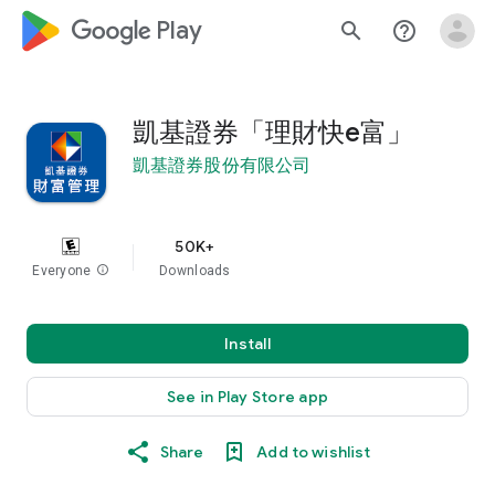
google_logo Play
search
help_outline
凱基證券「理財快e富」
凱基證券股份有限公司
50K+
Everyone
info
Downloads
Install
See in Play Store app
Share
Add to wishlist