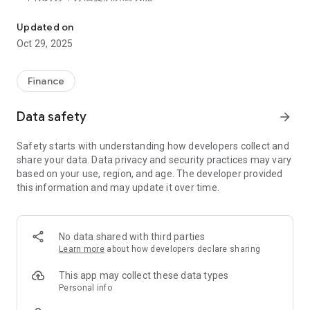
理財快e富為凱基證券提供的財富管理APP，提供財金訊息及基金
財管客戶可獲得最完整服務，一般客戶亦可下載使用
2.指紋辨識，投資安全確保隱私:
Updated on
資產管理更安全、隱密，IOS及Android皆提供指紋辨識登入
Oct 29, 2025
3.掌握脈動，投資建議同步趨勢:
根據國際脈動、趨勢，提供凱基精選及獨家GAMA基金推薦
4.加值功能，凱基研發專屬服務:
Finance
多檔基金績效比較功能及技術線圖，基金汰弱留強更輕鬆
5.篩選利器，多面向挑選好基金:
Data safety
arrow_forward
眾多面向搜尋功能自由選，精準篩選出適合基金
6.下單便利，上下左右滑動順暢:
Safety starts with understanding how developers collect and
下單操作簡單順暢，功能介面滑動易如彈指
share your data. Data privacy and security practices may vary
7.庫存監控，設定指標主動推播:
based on your use, region, and age. The developer provided
「雲監控」設定掌握績效，自選提醒次數不煩擾
this information and may update it over time.
免責聲明:
凱基證券網站及各交易管道所提供之即時報價或盤後分析資料
等，係由第三資訊服務業者提供，僅供委託人參考，凱基證券不
No data shared with third parties
保證其即時性、正確性或完整性，委託人仍應依自己之判斷委託
Learn more
about how developers declare sharing
買賣，不得對凱基證券主張任何權利。
This app may collect these data types
Personal info